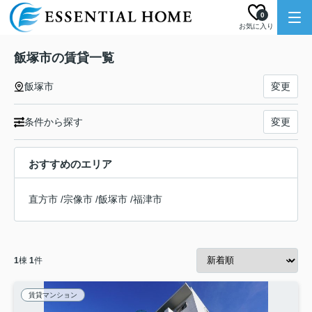
0
お気に入り
飯塚市の賃貸一覧
飯塚市
変更
条件から探す
変更
おすすめのエリア
直方市
/
宗像市
/
飯塚市
/
福津市
1
棟
1
件
賃貸マンション