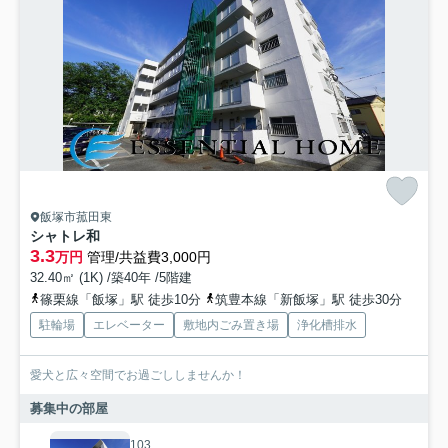
飯塚市菰田東
シャトレ和
3.3
万円
管理/共益費3,000円
32.40㎡ (1K) /築40年 /5階建
篠栗線「飯塚」駅 徒歩10分
筑豊本線「新飯塚」駅 徒歩30分
駐輪場
エレベーター
敷地内ごみ置き場
浄化槽排水
愛犬と広々空間でお過ごししませんか！
募集中の部屋
103