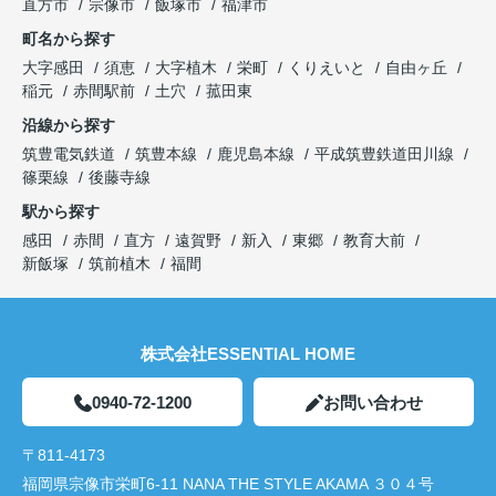
直方市
宗像市
飯塚市
福津市
町名から探す
大字感田
須恵
大字植木
栄町
くりえいと
自由ヶ丘
稲元
赤間駅前
土穴
菰田東
沿線から探す
筑豊電気鉄道
筑豊本線
鹿児島本線
平成筑豊鉄道田川線
篠栗線
後藤寺線
駅から探す
感田
赤間
直方
遠賀野
新入
東郷
教育大前
新飯塚
筑前植木
福間
株式会社ESSENTIAL HOME
0940-72-1200
お問い合わせ
〒811-4173
福岡県宗像市栄町6-11 NANA THE STYLE AKAMA ３０４号