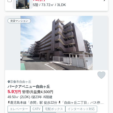
5階 / 73.72㎡ / 3LDK
賃貸マンション
宗像市自由ヶ丘
パークアベニュー自由ヶ丘
5.9
万円
管理/共益費4,500円
49.50㎡ (2LDK) /築23年 /6階建
鹿児島本線「赤間」駅 徒歩22分
「自由ヶ丘二丁目」バス停下車 徒歩3分
エレベーター
CATV
宅配ボックス
インターネット対応