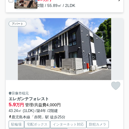
2階 / 55.89㎡ / 2LDK
アパート
宗像市稲元
エレガンテフォレスト
5.9
万円
管理/共益費4,000円
43.24㎡ (1LDK) /築4年 /2階建
鹿児島本線「赤間」駅 徒歩25分
駐輪場
宅配ボックス
インターネット対応
防犯カメラ