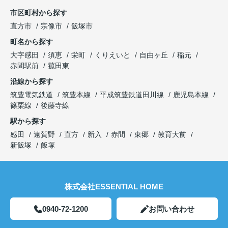
市区町村から探す
直方市
宗像市
飯塚市
町名から探す
大字感田
須恵
栄町
くりえいと
自由ヶ丘
稲元
赤間駅前
菰田東
沿線から探す
筑豊電気鉄道
筑豊本線
平成筑豊鉄道田川線
鹿児島本線
篠栗線
後藤寺線
駅から探す
感田
遠賀野
直方
新入
赤間
東郷
教育大前
新飯塚
飯塚
株式会社ESSENTIAL HOME
0940-72-1200
お問い合わせ