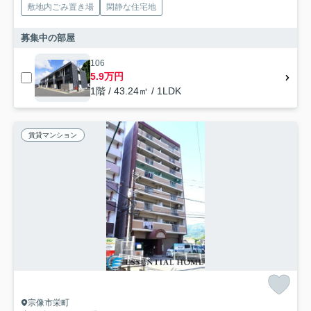
敷地内ごみ置き場
閑静な住宅地
募集中の部屋
106
5.9万円
1階 / 43.24㎡ / 1LDK
賃貸マンション
宗像市栄町