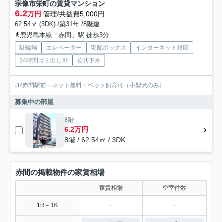
宗像市栄町の賃貸マンション
6.2
万円
管理/共益費5,000円
62.54㎡ (3DK) /築31年 /8階建
鹿児島本線「赤間」駅 徒歩3分
駐輪場
エレベーター
宅配ボックス
インターネット対応
24時間ゴミ出し可
公共下水
JR赤間駅前・ネット無料・ペット飼育可（小型犬のみ）
募集中の部屋
8階
6.2万円
8階 / 62.54㎡ / 3DK
赤間の掲載物件の家賃相場
家賃相場
空室件数
-
-
1R～1K