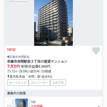
NEW
宗像市赤間駅前
宗像市赤間駅前２丁目の賃貸マンション
7.5
万円
管理/共益費4,000円
73.72㎡ (3LDK) /築31年 /15階建
鹿児島本線「赤間」駅 徒歩5分
オートロック
エレベーター
公共下水
募集中の部屋
5階
7.5万円