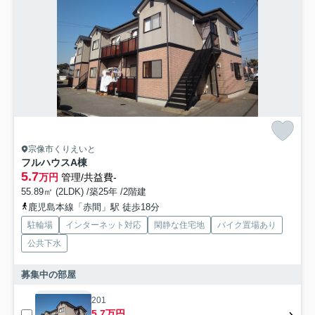
宗像市くりえいと
フルハウスA棟
5.7
万円
管理/共益費-
55.89㎡ (2LDK) /築25年 /2階建
鹿児島本線「赤間」駅 徒歩18分
駐輪場
インターネット対応
閑静な住宅地
バイク置場あり
公共下水
募集中の部屋
201
5.7万円