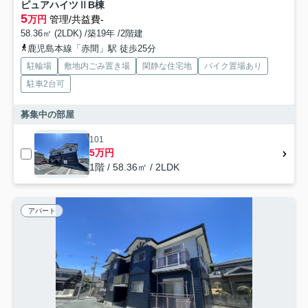
ピュアハイツⅡB棟
5
万円
管理/共益費-
58.36㎡ (2LDK) /築19年 /2階建
鹿児島本線「赤間」駅 徒歩25分
駐輪場
敷地内ごみ置き場
閑静な住宅地
バイク置場あり
駐車2台可
募集中の部屋
101
5万円
1階 / 58.36㎡ / 2LDK
アパート