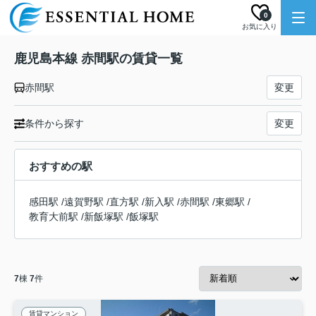
0
お気に入り
鹿児島本線 赤間駅の賃貸一覧
赤間駅
変更
条件から探す
変更
おすすめの駅
感田駅
/
遠賀野駅
/
直方駅
/
新入駅
/
赤間駅
/
東郷駅
/
教育大前駅
/
新飯塚駅
/
飯塚駅
7
棟
7
件
賃貸マンション