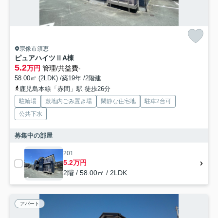
宗像市須恵
ピュアハイツⅡA棟
5.2
万円
管理/共益費-
58.00㎡ (2LDK) /築19年 /2階建
鹿児島本線「赤間」駅 徒歩26分
駐輪場
敷地内ごみ置き場
閑静な住宅地
駐車2台可
公共下水
募集中の部屋
201
5.2万円
2階 / 58.00㎡ / 2LDK
アパート