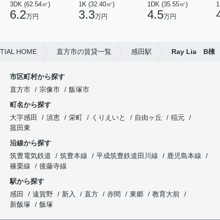
3DK (62.54㎡)
1K (32.40㎡)
1DK (35.55㎡)
1
6.2
3.3
4.5
万円
万円
万円
AL HOME
直方市の賃貸一覧
感田駅
Ray Lia B棟
市区町村から探す
直方市
宗像市
飯塚市
町名から探す
大字感田
須恵
栄町
くりえいと
自由ヶ丘
稲元
菰田東
沿線から探す
筑豊電気鉄道
筑豊本線
平成筑豊鉄道田川線
鹿児島本線
篠栗線
後藤寺線
駅から探す
感田
遠賀野
新入
直方
赤間
東郷
教育大前
新飯塚
飯塚