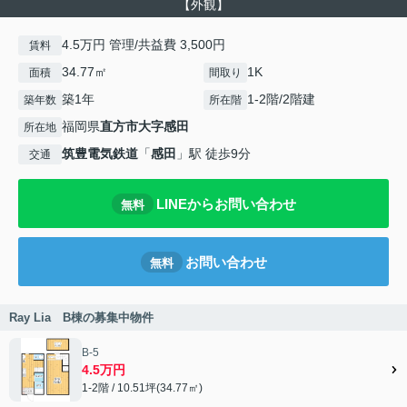
【外観】
4.5万円 管理/共益費 3,500円
賃料
34.77㎡
1K
面積
間取り
築1年
1-2階/2階建
築年数
所在階
福岡県
直方市
大字感田
所在地
筑豊電気鉄道
「
感田
」駅 徒歩9分
交通
LINEからお問い合わせ
無料
お問い合わせ
無料
Ray Lia B棟の募集中物件
B-5
4.5万円
1-2階 / 10.51坪(34.77㎡)