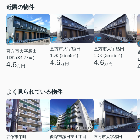
近隣の物件
直方市大字感田
直方市大字感田
直方市大字感田
1DK (35.55㎡)
1DK (35.55㎡)
1DK (34.77㎡)
1
4.6
4.6
4.6
万円
万円
万円
よく見られている物件
宗像市栄町
飯塚市菰田東１丁目
直方市大字感田