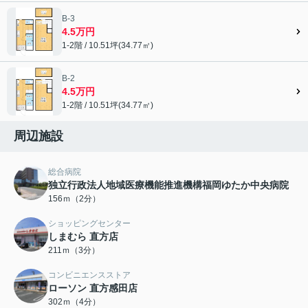
B-3
4.5万円
1-2階 / 10.51坪(34.77㎡)
B-2
4.5万円
1-2階 / 10.51坪(34.77㎡)
周辺施設
総合病院
独立行政法人地域医療機能推進機構福岡ゆたか中央病院
156ｍ（2分）
ショッピングセンター
しまむら 直方店
211ｍ（3分）
コンビニエンスストア
ローソン 直方感田店
302ｍ（4分）